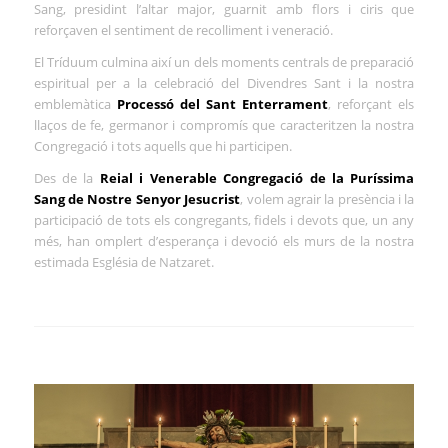
Sang, presidint l’altar major, guarnit amb flors i ciris que
reforçaven el sentiment de recolliment i veneració.
El Tríduum culmina així un dels moments centrals de preparació
espiritual per a la celebració del Divendres Sant i la nostra
emblemàtica
Processó del Sant Enterrament
, reforçant els
llaços de fe, germanor i compromís que caracteritzen la nostra
Congregació i tots aquells que hi participen.
Des de la
Reial i Venerable Congregació de la Puríssima
Sang de Nostre Senyor Jesucrist
, volem agrair la presència i la
participació de tots els congregants, fidels i devots que, un any
més, han omplert d’esperança i devoció els murs de la nostra
estimada Església de Natzaret.