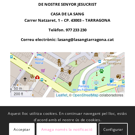
DE NOSTRE SENYOR JESUCRIST
CASA DE LA SANG
Carrer Natzaret, 1 – CP. 43003 – TARRAGONA
Telèfon. 977 233 230
Correu electrònic:
lasang@lasangtarragona.cat
50 m
200 ft
Leaflet
, ©
OpenStreetMap
colaboradores
Aquest lloc utilitza cookies. En continuar navegant pel lloc, estàs
d'acord amb el nostre ús de cookies.
© Copyright - La Sang -
Enfold WordPress Theme by Kriesi
Acceptar
Amaga només la notificació
Configurar