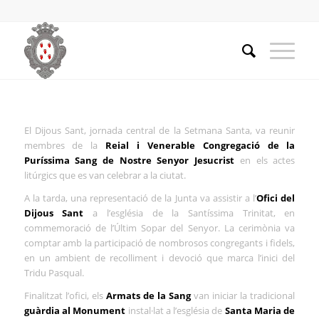
El Dijous Sant, jornada central de la Setmana Santa, va reunir
membres de la
Reial i Venerable Congregació de la
Puríssima Sang de Nostre Senyor Jesucrist
en els actes
litúrgics que es van celebrar a la ciutat.
A la tarda, una representació de la Junta va assistir a l’
Ofici del
Dijous Sant
a l’església de la Santíssima Trinitat, en
commemoració de l’Últim Sopar del Senyor. La cerimònia va
comptar amb la participació de nombrosos congregants i fidels,
en un ambient de recolliment i devoció que marca l’inici del
Tridu Pasqual.
Finalitzat l’ofici, els
Armats de la Sang
van iniciar la tradicional
guàrdia al Monument
instal·lat a l’església de
Santa Maria de