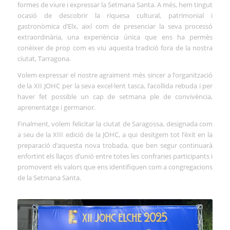
formes de viure i expressar la Setmana Santa. A més, hem tingut
ocasió de descobrir la riquesa cultural, patrimonial i
gastronòmica d’Elx, així com de presenciar la seva processó
extraordinària, una experiència única que ens ha permès
conèixer de prop com es viu aquesta tradició fora de la nostra
ciutat, Tarragona.
Volem expressar el nostre agraïment més sincer a l’organització
de la XII JOHC per la seva excel·lent tasca, l’acollida rebuda i per
haver fet possible un cap de setmana ple de convivència,
aprenentatge i germanor.
Finalment, volem felicitar la ciutat de Saragossa, designada com
a seu de la XIII edició de la JOHC, a qui desitgem tot l’èxit en la
preparació d’aquesta nova trobada, que ben segur continuarà
enfortint els llaços d’unió entre totes les confraries participants i
promovent els valors que ens identifiquen com a congregacions
de la Setmana Santa.