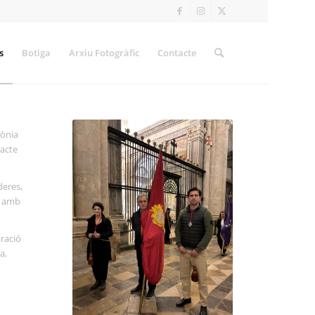
s
Botiga
Arxiu Fotogràfic
Contacte
mònia
 acte
deres,
es amb
aració
a,