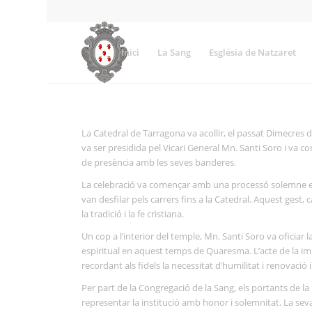
Inici
La Sang
Església de Natzaret
La Catedral de Tarragona va acollir, el passat Dimecres
va ser presidida pel Vicari General Mn. Santi Soro i va co
de presència amb les seves banderes.
La celebració va començar amb una processó solemne en 
van desfilar pels carrers fins a la Catedral. Aquest gest
la tradició i la fe cristiana.
Un cop a l’interior del temple, Mn. Santi Soro va oficiar 
espiritual en aquest temps de Quaresma. L’acte de la im
recordant als fidels la necessitat d’humilitat i renovació i
Per part de la Congregació de la Sang, els portants de l
representar la institució amb honor i solemnitat. La seva