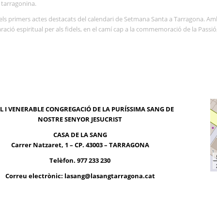
 tarragonina.
els primers actes destacats del calendari de Setmana Santa a Tarragona. A
aració espiritual per als fidels, en el camí cap a la commemoració de la Passi
AL I VENERABLE CONGREGACIÓ DE LA PURÍSSIMA SANG DE
NOSTRE SENYOR JESUCRIST
CASA DE LA SANG
Carrer Natzaret, 1 – CP. 43003 – TARRAGONA
Telèfon. 977 233 230
Correu electrònic:
lasang@lasangtarragona.cat