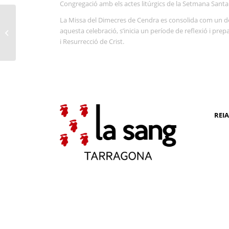
Congregació amb els actes litúrgics de la Setmana Santa
La Missa del Dimecres de Cendra es consolida com un d
Presentació del cartell
aquesta celebració, s’inicia un període de reflexió i prep
de la Processó del Sant
i Resurrecció de Crist.
Enterrament 2025
REI