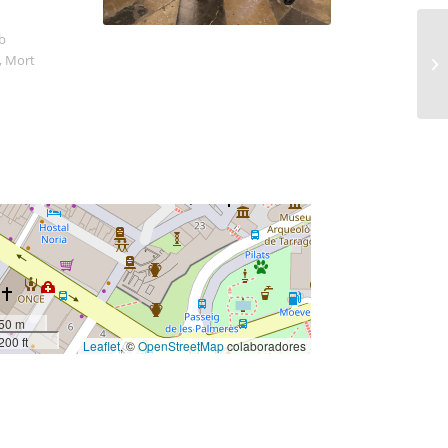
mb
ó, Mort
50 m
200 ft
Leaflet
, ©
OpenStreetMap
colaboradores