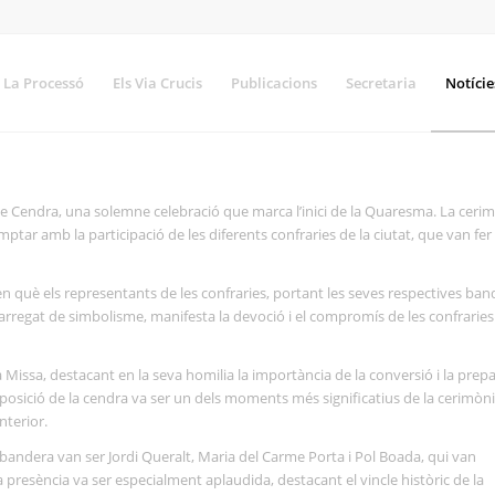
La Processó
Els Via Crucis
Publicacions
Secretaria
Notície
 de Cendra, una solemne celebració que marca l’inici de la Quaresma. La ceri
mptar amb la participació de les diferents confraries de la ciutat, que van fer
què els representants de les confraries, portant les seves respectives ban
, carregat de simbolisme, manifesta la devoció i el compromís de les confrari
la Missa, destacant en la seva homilia la importància de la conversió i la prep
posició de la cendra va ser un dels moments més significatius de la cerimòni
nterior.
a bandera van ser Jordi Queralt, Maria del Carme Porta i Pol Boada, qui van
 presència va ser especialment aplaudida, destacant el vincle històric de la